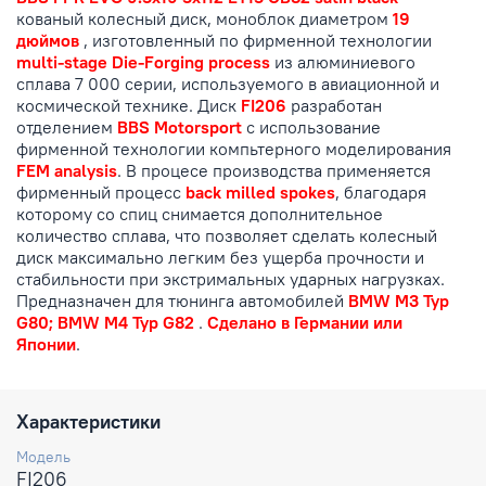
кованый колесный диск, моноблок диаметром
19
дюймов
, изготовленный по фирменной технологии
multi-stage Die-Forging process
из алюминиевого
сплава 7 000 серии, используемого в авиационной и
космической технике. Диск
FI206
разработан
отделением
BBS Motorsport
с использование
фирменной технологии компьтерного моделирования
FEM analysis
. В процесе производства применяется
фирменный процесс
back milled spokes
, благодаря
которому со спиц снимается дополнительное
количество сплава, что позволяет сделать колесный
диск максимально легким без ущерба прочности и
стабильности при экстримальных ударных нагрузках.
Предназначен для тюнинга автомобилей
BMW M3 Typ
G80; BMW M4 Typ G82
.
Сделано в Германии или
Японии
.
Характеристики
Модель
FI206