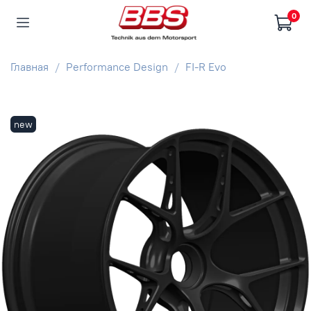
0
Главная
Performance Design
FI-R Evo
new