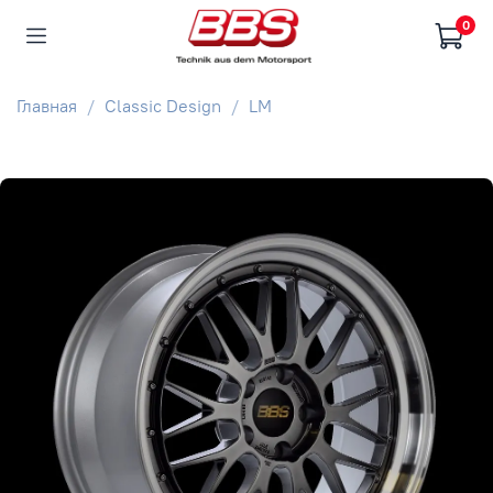
0
Главная
Classic Design
LM