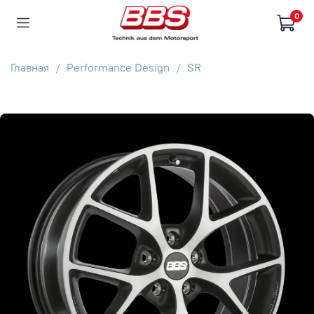
0
Главная
Performance Design
SR