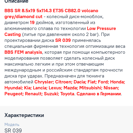
Описание
BBS SR 8.5x19 5x114.3 ET35 CB82.0 volcano
grey/diamond cut
- колесный диск-моноблок,
диаметром
19
дюймов, изготовленный из
алюминиевого сплава по технологии
Low Pressure
Casting
(литье при давлением около 2 bar). При
проектировании диска
SR 039
применялась
специальная фирменная технология оптимизации веса
BBS FEM analysis
, которая при помощи компьютерного
моделирования позволяет сделать колесный диск
максимально легким и при этом отвечающим
международным и российским стандартам прочности
диска при ударах. Предназначен для тюнинга
автомобилей
Chrysler; Citroen; Dacia; Fiat; Ford; Honda;
Hyundai; Kia; Lancia; Lexus; Mazda; Mitsubishi; Nissan;
Peugeot; Renault; Suzuki; Toyota
.
Сделано в Германии
.
Характеристики
Модель
SR 039