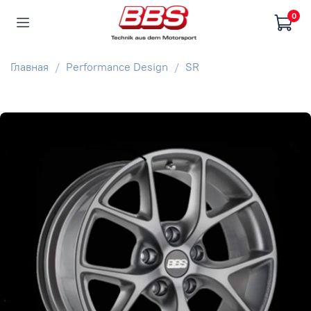
0
Главная
Performance Design
SR