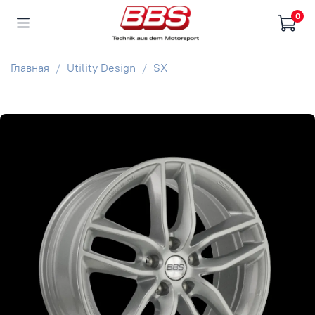
0
Главная
Utility Design
SX