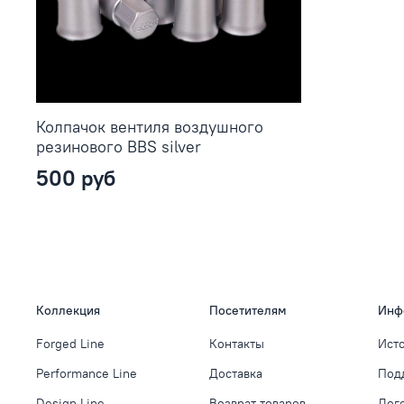
Колпачок вентиля воздушного
резинового BBS silver
500 руб
Коллекция
Посетителям
Инф
Forged Line
Контакты
Ист
Performance Line
Доставка
Под
Design Line
Возврат товаров
Дог