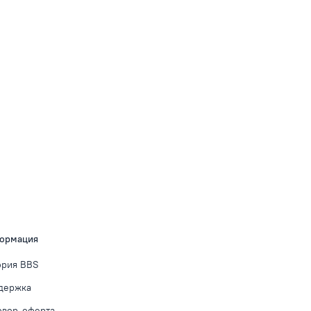
ормация
ория BBS
держка
овор-оферта