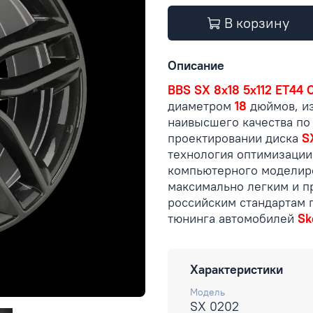
В корзину
Описание
BBS SX 8x18 5x112 ET44 C
диаметром
18
дюймов, из
наивысшего качества по
проектировании диска
S
технология оптимизации
компьютерного моделиро
максимально легким и 
российским стандартам 
тюнинга автомобилей
Sk
Характеристики
Модель
SX 0202