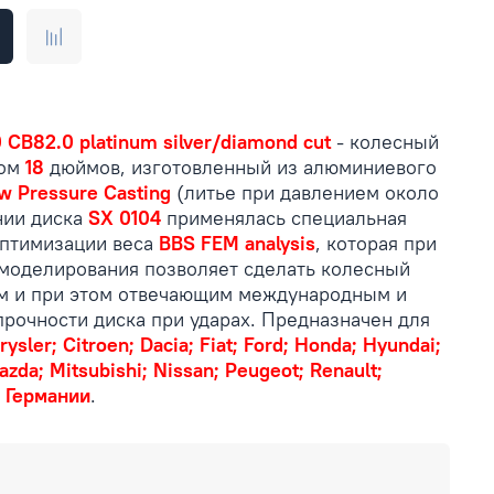
 CB82.0 platinum silver/diamond cut
- колесный
ром
18
дюймов, изготовленный из алюминиевого
w Pressure Casting
(литье при давлением около
нии диска
SX 0104
применялась специальная
оптимизации веса
BBS FEM analysis
, которая при
моделирования позволяет сделать колесный
им и при этом отвечающим международным и
прочности диска при ударах. Предназначен для
rysler; Citroen; Dacia; Fiat; Ford; Honda; Hyundai;
azda; Mitsubishi; Nissan; Peugeot; Renault;
 Германии
.