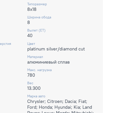
Типоразмер
8x18
Ширина обода
8
Вылет (ET)
40
ерстия
Цвет
platinum silver/diamond cut
Материал
алюминиевый сплав
Макс. нагрузка
780
Вес
13.300
Марка авто
Chrysler; Citroen; Dacia; Fiat;
Ford; Honda; Hyundai; Kia; Land
Rover; Lexus; Mazda; Mitsubishi;