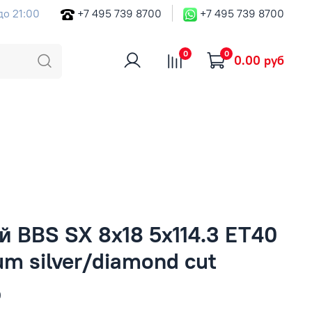
до 21:00
+7 495 739 8700
+7 495 739 8700
0
0
0.00 руб
 BBS SX 8x18 5x114.3 ET40
um silver/diamond cut
б