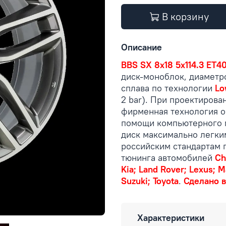
В корзину
Описание
BBS SX 8x18 5x114.3 ET40
диск-моноблок, диамет
сплава по технологии
Lo
2 bar). При проектирова
фирменная технология 
помощи компьютерного 
диск максимально легк
российским стандартам 
тюнинга автомобилей
Ch
Kia; Land Rover; Lexus; M
Suzuki; Toyota
.
Сделано в
Характеристики