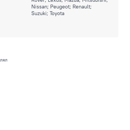
Nissan; Peugeot; Renault;
Suzuki; Toyota
влял