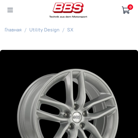
0
Главная
Utility Design
SX