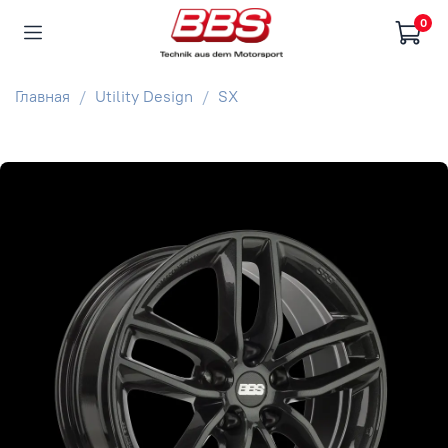
0
Главная
Utility Design
SX