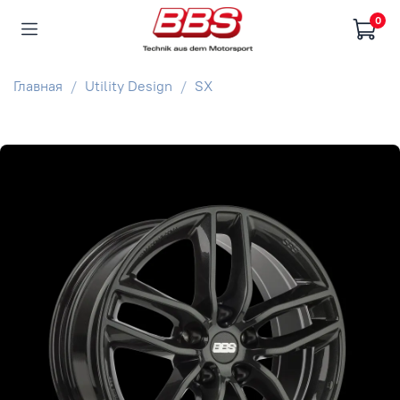
0
Главная
Utility Design
SX