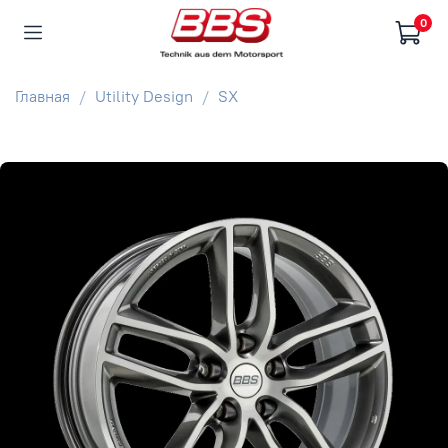
0
Главная
Utility Design
SX