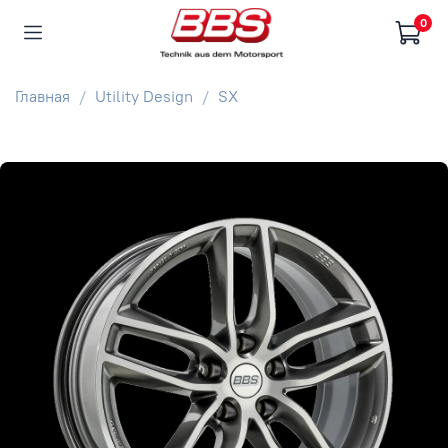
0
Главная
Utility Design
SX