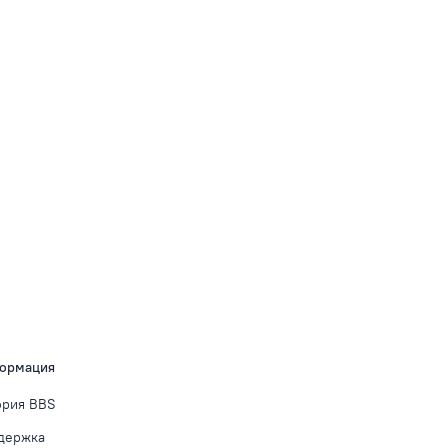
ормация
ория BBS
держка