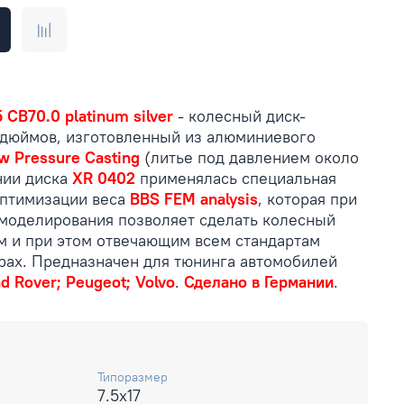
 CB70.0 platinum silver
- колесный диск-
дюймов, изготовленный из алюминиевого
w Pressure Casting
(литье под давлением около
нии диска
XR 0402
применялась специальная
оптимизации веса
BBS FEM analysis
, которая при
моделирования позволяет сделать колесный
м и при этом отвечающим всем стандартам
арах. Предназначен для тюнинга автомобилей
nd Rover; Peugeot; Volvo
.
Сделано в Германии
.
Типоразмер
7.5x17