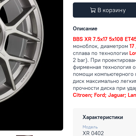
В корзину
Описание
BBS XR 7.5x17 5x108 ET45
моноблок, диаметром
17
сплава по технологии
Lo
2 bar). При проектирова
фирменная технология 
помощи компьютерного 
диск максимально легки
прочности диска при уд
Citroen; Ford; Jaguar; La
Характеристики
Модель
XR 0402