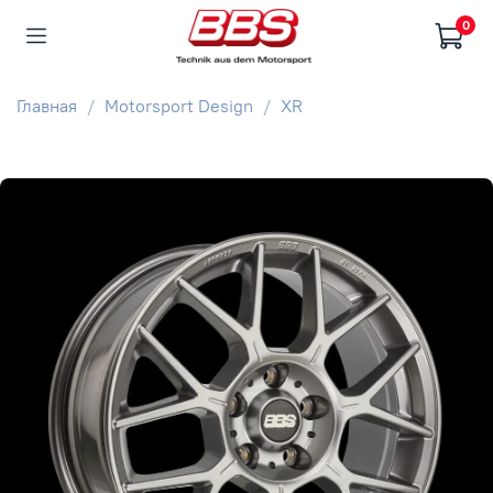
0
Главная
Motorsport Design
XR