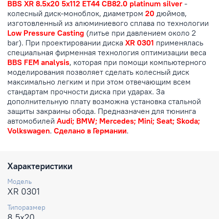
BBS XR 8.5x20 5x112 ET44 CB82.0 platinum silver
-
колесный диск-моноблок, диаметром
20
дюймов,
изготовленный из алюминиевого сплава по технологии
Low Pressure Casting
(литье при давлением около 2
bar). При проектировании диска
XR 0301
применялась
специальная фирменная технология оптимизации веса
BBS FEM analysis
, которая при помощи компьютерного
моделирования позволяет сделать колесный диск
максимально легким и при этом отвечающим всем
стандартам прочности диска при ударах. За
дополнительную плату возможна установка стальной
защиты закраины обода. Предназначен для тюнинга
автомобилей
Audi; BMW; Mercedes; Mini; Seat; Skoda;
Volkswagen
.
Сделано в Германии
.
Характеристики
Модель
XR 0301
Типоразмер
8.5x20