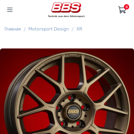
0
Главная
Motorsport Design
XR