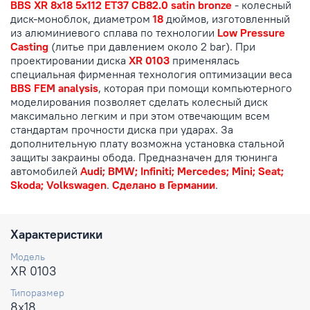
BBS XR 8x18 5x112 ET37 CB82.0 satin bronze
- колесный
диск-моноблок, диаметром
18
дюймов, изготовленный
из алюминиевого сплава по технологии
Low Pressure
Casting
(литье при давлением около 2 bar). При
проектировании диска
XR 0103
применялась
специальная фирменная технология оптимизации веса
BBS FEM analysis
, которая при помощи компьютерного
моделирования позволяет сделать колесный диск
максимально легким и при этом отвечающим всем
стандартам прочности диска при ударах. За
дополнительную плату возможна установка стальной
защиты закраины обода. Предназначен для тюнинга
автомобилей
Audi; BMW; Infiniti; Mercedes; Mini; Seat;
Skoda; Volkswagen
.
Сделано в Германии
.
Характеристики
Модель
XR 0103
Типоразмер
8x18