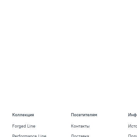
Коллекция
Посетителям
Инф
Forged Line
Контакты
Ист
Performance Line
Доставка
Под