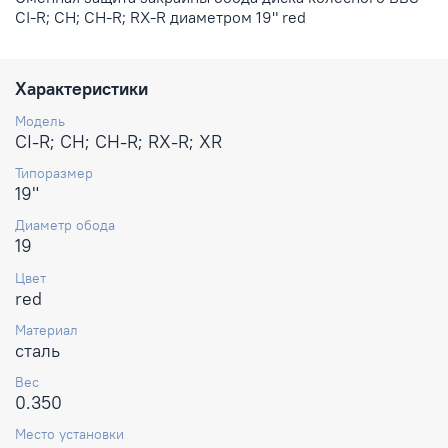
CI-R; CH; CH-R; RX-R диаметром 19" red
Характеристики
Модель
CI-R; CH; CH-R; RX-R; XR
Типоразмер
19"
Диаметр обода
19
Цвет
red
Материал
сталь
Вес
0.350
Место установки