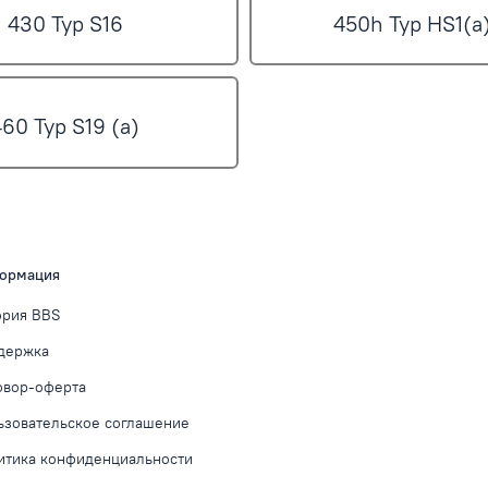
430 Typ S16
450h Typ HS1(a
460 Typ S19 (a)
ормация
ория BBS
держка
овор-оферта
ьзовательское соглашение
итика конфиденциальности