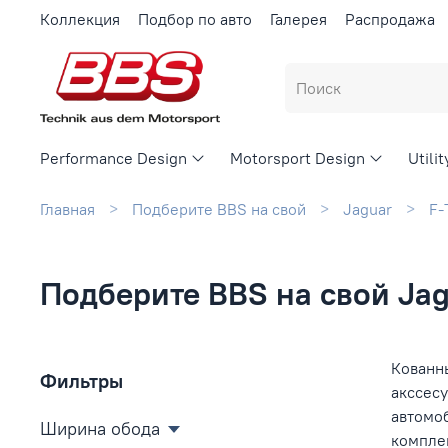
Коллекция
Подбор по авто
Галерея
Распродажа
Performance Design
Motorsport Design
Utili
Главная
Подберите BBS на свой
Jaguar
F-
Подберите BBS на свой Jag
Кованны
Фильтры
акссесу
автомо
Ширина обода
компле