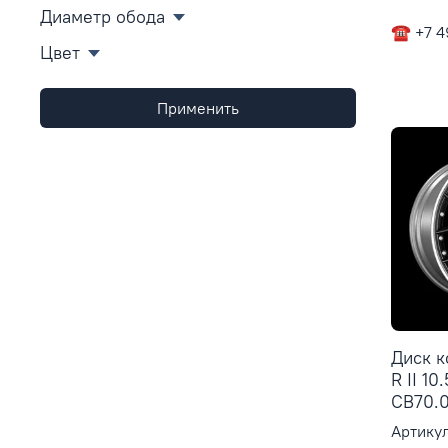
Диаметр обода
☎ +7 4
Цвет
Применить
Диск 
R II 10
CB70.0
Артикул