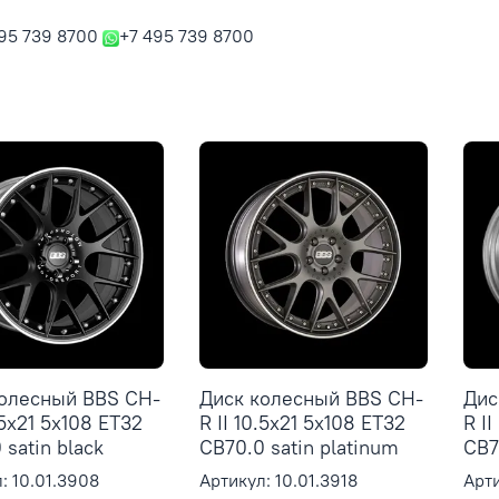
95 739 8700
+7 495 739 8700
колесный BBS CH-
Диск колесный BBS CH-
Дис
.5x21 5x108 ET32
R II 10.5x21 5x108 ET32
R I
 satin black
CB70.0 satin platinum
CB7
: 10.01.3908
Артикул: 10.01.3918
Арти