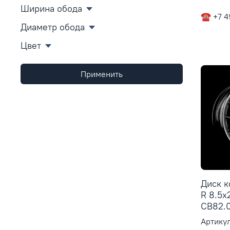
Ширина обода
☎ +7 4
Диаметр обода
Цвет
Применить
Диск 
R 8.5x
CB82.0
Артикул