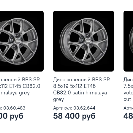
колесный BBS SR
Диск колесный BBS SR
Дис
x112 ET45 CB82.0
8.5x19 5x112 ET46
7.5
himalaya grey
CB82.0 satin himalaya
vol
grey
cut
: 03.60.483
Артикул: 03.62.644
Арти
00 руб
58 400 руб
48