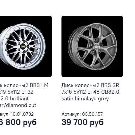
к колесный BBS LM
Диск колесный BBS SR
x19 5x112 ET32
7x16 5x112 ET48 CB82.0
.0 brilliant
satin himalaya grey
ver/diamond cut
кул: 10.01.0732
Артикул: 03.56.157
6 800 руб
39 700 руб