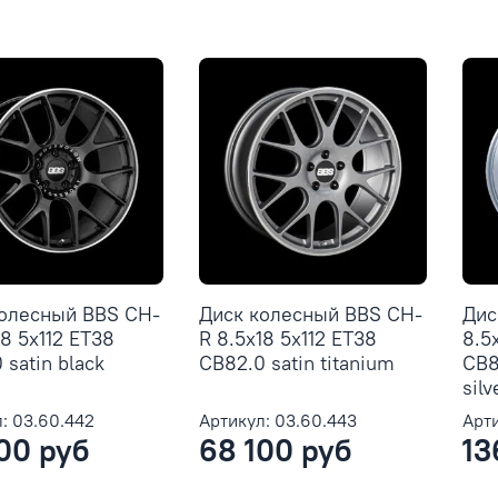
колесный BBS CH-
Диск колесный BBS CH-
Дис
18 5x112 ET38
R 8.5x18 5x112 ET38
8.5
 satin black
CB82.0 satin titanium
CB82
sil
: 03.60.442
Артикул: 03.60.443
Арти
00 руб
68 100 руб
13