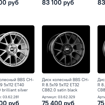
00 руб
83 100 руб
83
колесный BBS CH-
Диск колесный BBS CH-
Дис
19 5x112 ET40
R 8.5x19 5x112 ET32
R 8
brilliant silver
CB82.0 satin black
CB82
: 03.62.281
Артикул: 03.62.329
Арти
00 руб
75 400 руб
75