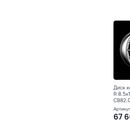
Диск 
R 8.5x
CB82.0 
Артикул
67 6