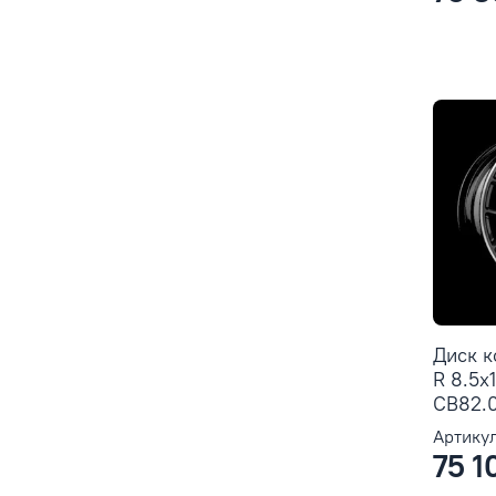
Диск 
R 8.5x
CB82.0
Артикул
75 1