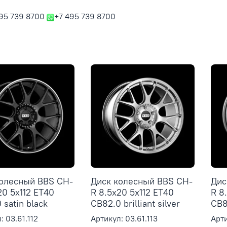
95 739 8700
+7 495 739 8700
колесный BBS CH-
Диск колесный BBS CH-
Дис
20 5x112 ET40
R 8.5x20 5x112 ET40
R 8
 satin black
CB82.0 brilliant silver
CB8
: 03.61.112
Артикул: 03.61.113
Арти