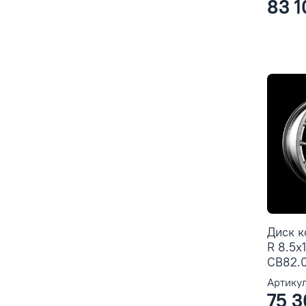
83 1
Диск 
R 8.5x
CB82.0 
Артикул
75 3