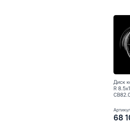
Диск 
R 8.5x
CB82.0
Артикул
68 1