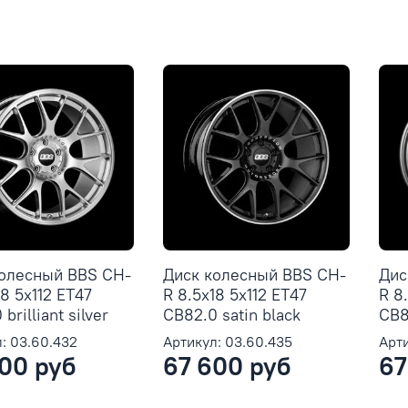
колесный BBS CH-
Диск колесный BBS CH-
Дис
18 5x112 ET47
R 8.5x18 5x112 ET47
R 8
brilliant silver
CB82.0 satin black
CB8
: 03.60.432
Артикул: 03.60.435
Арти
00 руб
67 600 руб
67