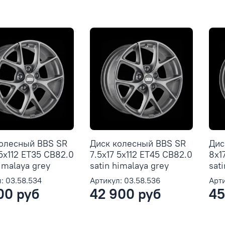
колесный BBS SR
Диск колесный BBS SR
Дис
 5x112 ET35 CB82.0
7.5x17 5x112 ET45 CB82.0
8x1
himalaya grey
satin himalaya grey
sat
: 03.58.534
Артикул: 03.58.536
Арти
00 руб
42 900 руб
45