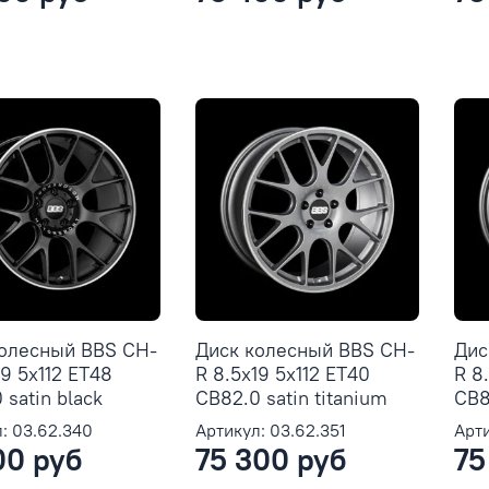
колесный BBS CH-
Диск колесный BBS CH-
Дис
19 5x112 ET48
R 8.5x19 5x112 ET40
R 8
 satin black
CB82.0 satin titanium
CB8
: 03.62.340
Артикул: 03.62.351
Арти
00 руб
75 300 руб
75