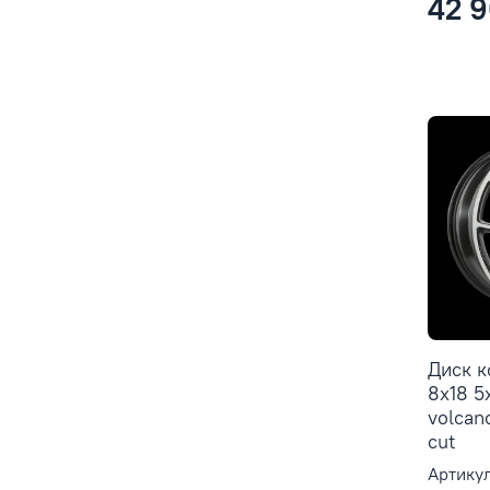
42 9
Диск 
8x18 5
volcan
cut
Артикул