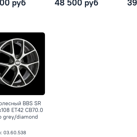
00 руб
48 500 руб
39
колесный BBS SR
x108 ET42 CB70.0
o grey/diamond
: 03.60.538