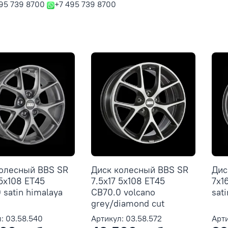
95 739 8700
+7 495 739 8700
колесный BBS SR
Диск колесный BBS SR
Дис
 5x108 ET45
7.5x17 5x108 ET45
7x1
 satin himalaya
CB70.0 volcano
sat
grey/diamond cut
: 03.58.540
Артикул: 03.58.572
Арти