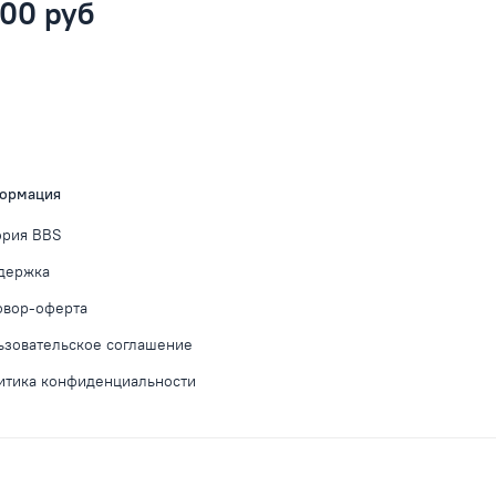
00 руб
ормация
ория BBS
держка
овор-оферта
ьзовательское соглашение
итика конфиденциальности