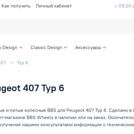
Как получить
Личный кабинет
с 09:00 
ty Design
Classic Design
Аксессуары
407
Typ 6
geot 407 Typ 6
е и литые колесные BBS для Peugeot 407 Typ 6. Сделано в 
ет-магазине BBS Wheels в наличии или на заказ. Окончател
получения нашими консультатами информации о технических