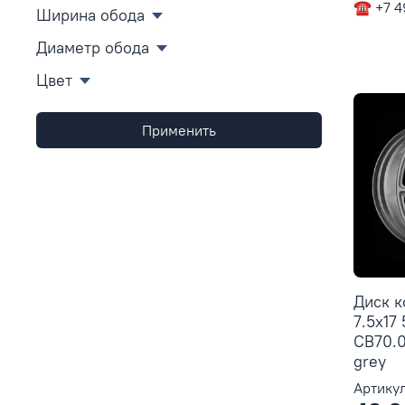
☎ +7 4
Ширина обода
Диаметр обода
Цвет
Применить
Диск 
7.5x17
CB70.0
grey
Артикул