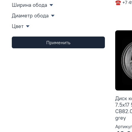
☎ +7 4
Ширина обода
Диаметр обода
Цвет
Применить
Диск 
7.5x17 
CB82.0
grey
Артикул