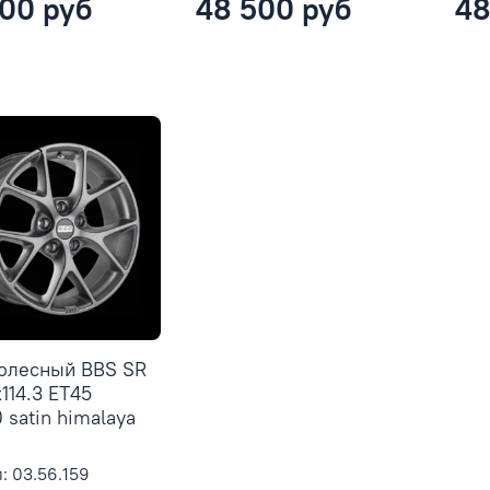
00 руб
48 500 руб
48
колесный BBS SR
x114.3 ET45
 satin himalaya
: 03.56.159