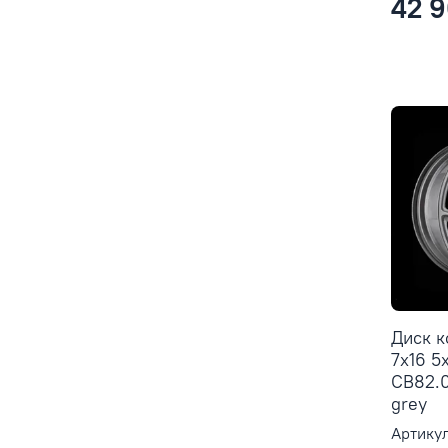
42 9
Диск 
7x16 5
CB82.0
grey
Артикул