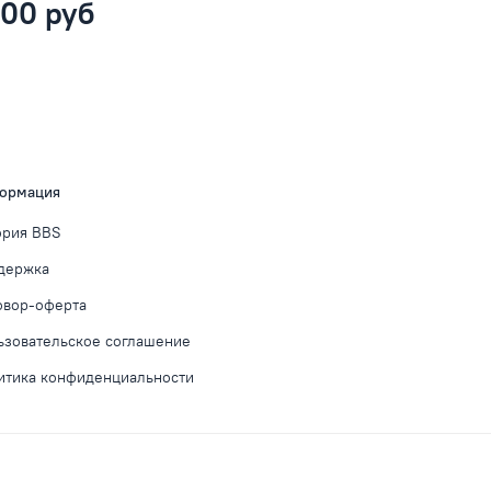
800 руб
ормация
ория BBS
держка
овор-оферта
ьзовательское соглашение
итика конфиденциальности