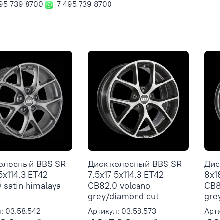
95 739 8700
+7 495 739 8700
колесный BBS SR
Диск колесный BBS SR
Дис
5x114.3 ET42
7.5x17 5x114.3 ET42
8x1
 satin himalaya
CB82.0 volcano
CB8
grey/diamond cut
gre
: 03.58.542
Артикул: 03.58.573
Арти