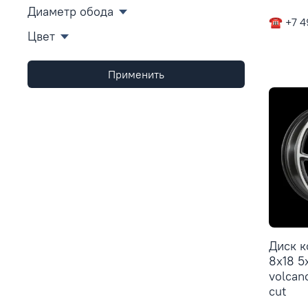
Диаметр обода
☎ +7 4
Цвет
Применить
Диск 
8x18 5
volcan
cut