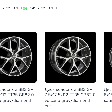
95 739 8700
+7 495 739 8700
колесный BBS SR
Диск колесный BBS SR
Дис
x112 ET35 CB82.0
7.5x17 5x112 ET35 CB82.0
8x1
o grey/diamond
volcano grey/diamond
sat
cut