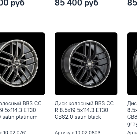
00 руб
85 400 руб
85
колесный BBS CC-
Диск колесный BBS CC-
Дис
19 5x114.3 ET30
R 8.5x19 5x114.3 ET30
8.5
 satin platinum
CB82.0 satin black
CB8
gre
: 10.02.0761
Артикул: 10.02.0803
Арти