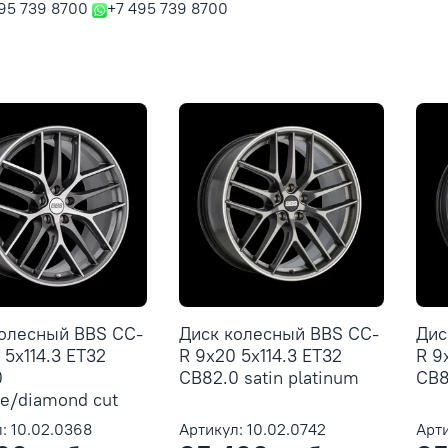
95 739 8700
+7 495 739 8700
колесный BBS CC-
Диск колесный BBS CC-
Дис
 5x114.3 ET32
R 9x20 5x114.3 ET32
R 9
0
CB82.0 satin platinum
CB8
te/diamond cut
: 10.02.0368
Артикул: 10.02.0742
Арти