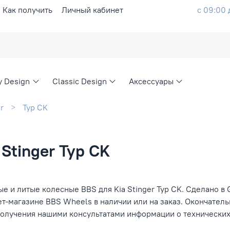
Как получить
Личный кабинет
с 09:00 
ty Design
Classic Design
Аксессуары
r
Typ CK
Stinger Typ CK
е и литые колесные BBS для Kia Stinger Typ CK. Сделано в 
ет-магазине BBS Wheels в наличии или на заказ. Окончател
получения нашими консультатами информации о технических