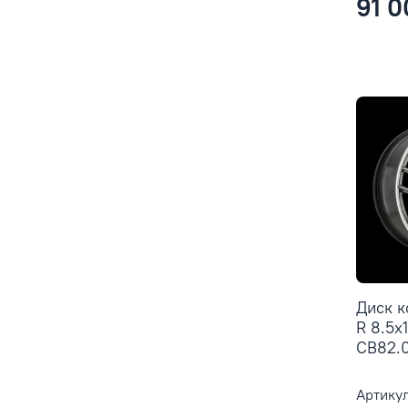
91 0
Диск 
R 8.5x
CB82.0
Артикул