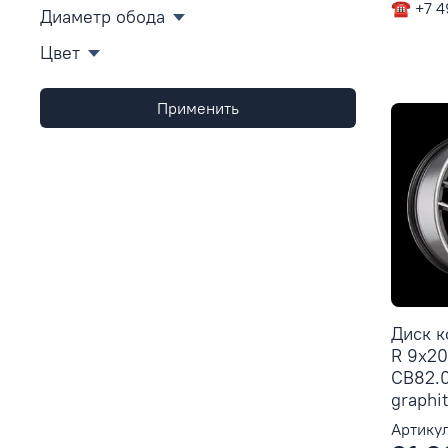
☎ +7 4
Диаметр обода
Цвет
Применить
Диск 
R 9x20
CB82.
graphi
Артикул