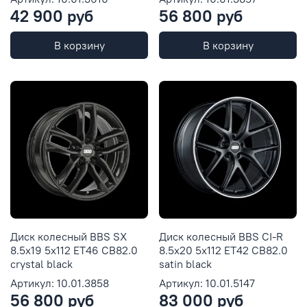
42 900 руб
56 800 руб
В корзину
В корзину
Диск колесный BBS SX
Диск колесный BBS CI-R
8.5x19 5x112 ET46 CB82.0
8.5x20 5x112 ET42 CB82.0
crystal black
satin black
Артикул: 10.01.3858
Артикул: 10.01.5147
56 800 руб
83 000 руб