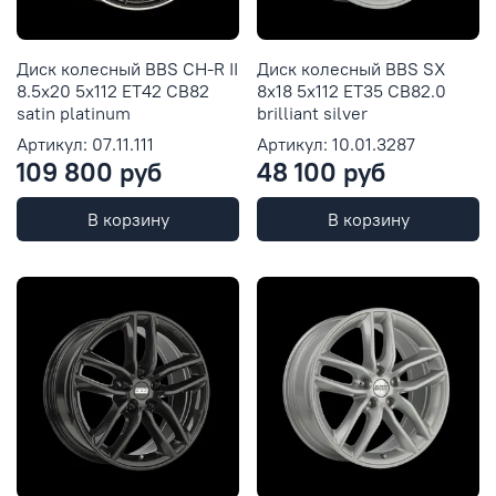
Диск колесный BBS CH-R II
Диск колесный BBS SX
8.5x20 5x112 ET42 CB82
8x18 5x112 ET35 CB82.0
satin platinum
brilliant silver
Артикул: 07.11.111
Артикул: 10.01.3287
109 800 руб
48 100 руб
В корзину
В корзину