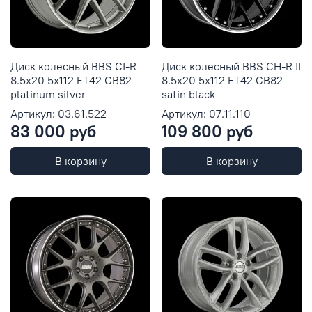
Диск колесный BBS CI-R
Диск колесный BBS CH-R II
8.5x20 5x112 ET42 CB82
8.5x20 5x112 ET42 CB82
platinum silver
satin black
Артикул: 03.61.522
Артикул: 07.11.110
83 000 руб
109 800 руб
В корзину
В корзину