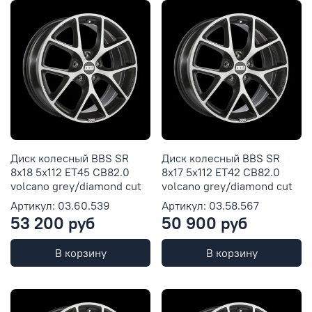
Диск колесный BBS SR
Диск колесный BBS SR
8x18 5x112 ET45 CB82.0
8x17 5x112 ET42 CB82.0
volcano grey/diamond cut
volcano grey/diamond cut
Артикул: 03.60.539
Артикул: 03.58.567
53 200 руб
50 900 руб
В корзину
В корзину