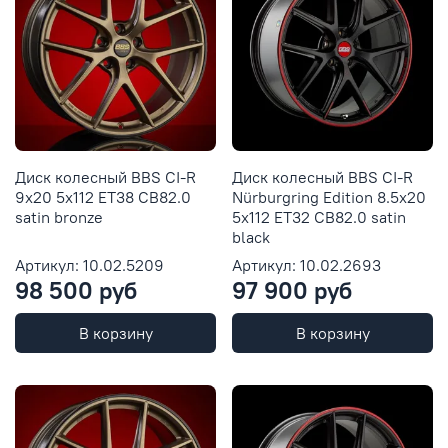
Диск колесный BBS CI-R
Диск колесный BBS CI-R
9x20 5x112 ET38 CB82.0
Nürburgring Edition 8.5x20
satin bronze
5x112 ET32 CB82.0 satin
black
Артикул: 10.02.5209
Артикул: 10.02.2693
98 500 руб
97 900 руб
В корзину
В корзину