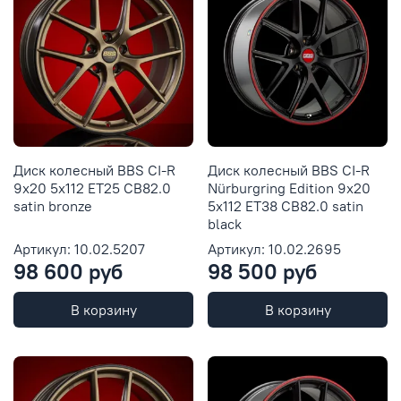
Диск колесный BBS CI-R
Диск колесный BBS CI-R
9x20 5x112 ET25 CB82.0
Nürburgring Edition 9x20
satin bronze
5x112 ET38 CB82.0 satin
black
Артикул: 10.02.5207
Артикул: 10.02.2695
98 600 руб
98 500 руб
В корзину
В корзину