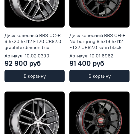
Диск колесный BBS CC-R
Диск колесный BBS CH-R
9.5x20 5x112 ET20 CB82.0
Nürburgring 8.5x19 5x112
graphite/diamond cut
ET32 CB82.0 satin black
Артикул: 10.02.0390
Артикул: 10.01.6962
92 900 руб
91 400 руб
В корзину
В корзину