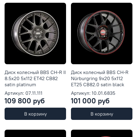
Диск колесный BBS CH-R II
Диск колесный BBS CH-R
8.5x20 5x112 ET42 CB82
Nürburgring 9x20 5x112
satin platinum
ET25 CB82.0 satin black
Артикул: 07.11.111
Артикул: 10.01.6835
109 800 руб
101 000 руб
В корзину
В корзину