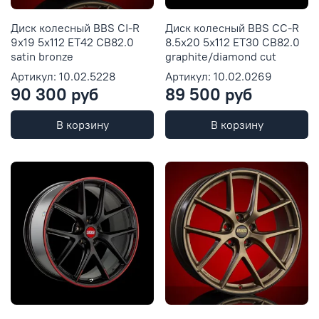
Диск колесный BBS CI-R
Диск колесный BBS CC-R
9x19 5x112 ET42 CB82.0
8.5x20 5x112 ET30 CB82.0
satin bronze
graphite/diamond cut
Артикул: 10.02.5228
Артикул: 10.02.0269
90 300 руб
89 500 руб
В корзину
В корзину