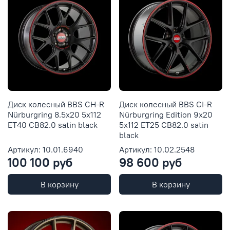
Диск колесный BBS CH-R
Диск колесный BBS CI-R
Nürburgring 8.5x20 5x112
Nürburgring Edition 9x20
ET40 CB82.0 satin black
5x112 ET25 CB82.0 satin
black
Артикул: 10.01.6940
Артикул: 10.02.2548
100 100 руб
98 600 руб
В корзину
В корзину