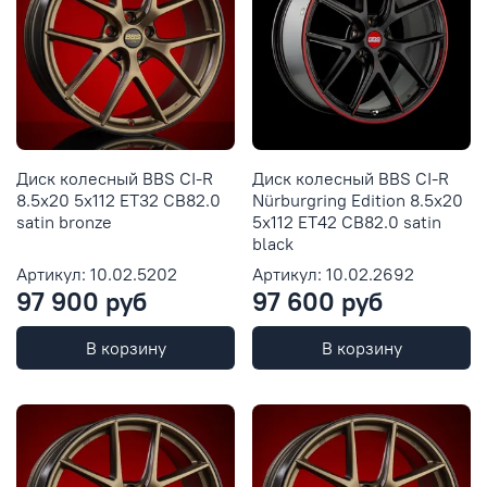
Диск колесный BBS CI-R
Диск колесный BBS CI-R
8.5x20 5x112 ET32 CB82.0
Nürburgring Edition 8.5x20
satin bronze
5x112 ET42 CB82.0 satin
black
Артикул: 10.02.5202
Артикул: 10.02.2692
97 900 руб
97 600 руб
В корзину
В корзину