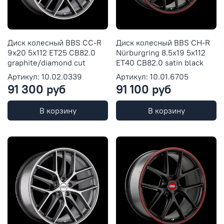
Диск колесный BBS CC-R
Диск колесный BBS CH-R
9x20 5x112 ET25 CB82.0
Nürburgring 8.5x19 5x112
graphite/diamond cut
ET40 CB82.0 satin black
Артикул: 10.02.0339
Артикул: 10.01.6705
91 300 руб
91 100 руб
В корзину
В корзину