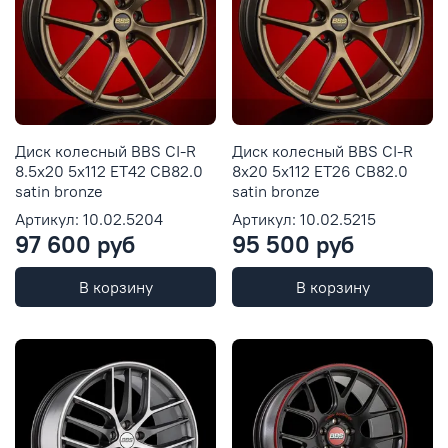
Диск колесный BBS CI-R
Диск колесный BBS CI-R
8.5x20 5x112 ET42 CB82.0
8x20 5x112 ET26 CB82.0
satin bronze
satin bronze
Артикул: 10.02.5204
Артикул: 10.02.5215
97 600 руб
95 500 руб
В корзину
В корзину