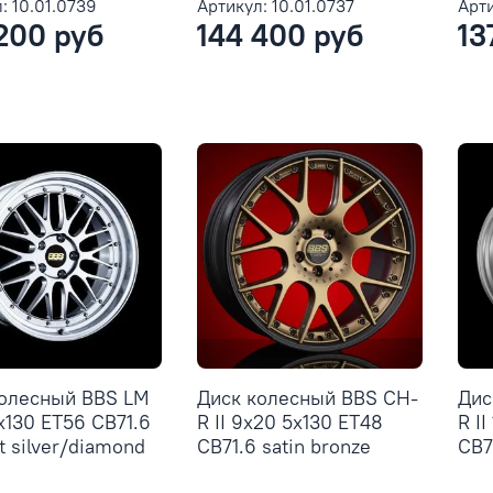
: 10.01.0739
Артикул: 10.01.0737
Арти
200 руб
144 400 руб
13
колесный BBS LM
Диск колесный BBS CH-
Дис
5x130 ET56 CB71.6
R II 9x20 5x130 ET48
R II
nt silver/diamond
CB71.6 satin bronze
CB71