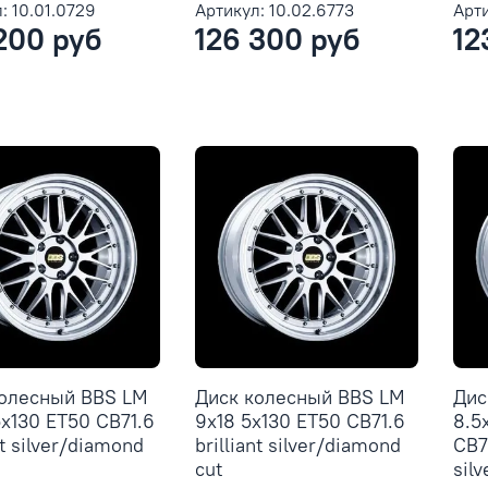
: 10.01.0729
Артикул: 10.02.6773
Арти
200 руб
126 300 руб
12
колесный BBS LM
Диск колесный BBS LM
Дис
5x130 ET50 CB71.6
9x18 5x130 ET50 CB71.6
8.5
nt silver/diamond
brilliant silver/diamond
CB71
cut
sil