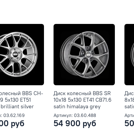
колесный BBS CH-
Диск колесный BBS SR
Дис
19 5x130 ET51
10x18 5x130 ET41 CB71.6
8x1
brilliant silver
satin himalaya grey
sat
: 03.62.169
Артикул: 03.60.488
Арти
00 руб
54 900 руб
50