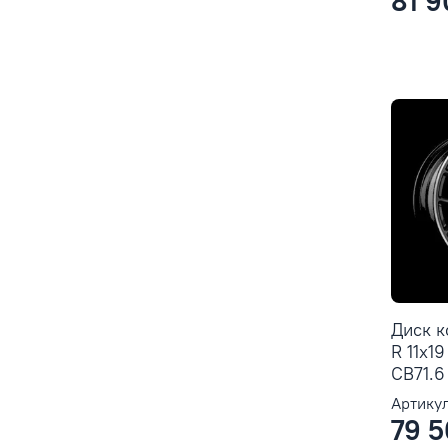
81 9
Диск 
R 11x1
CB71.6 
Артикул
79 5