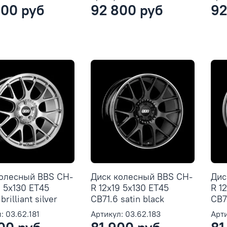
300 руб
92 800 руб
92
колесный BBS CH-
Диск колесный BBS CH-
Дис
9 5x130 ET45
R 12x19 5x130 ET45
R 1
brilliant silver
CB71.6 satin black
CB71
: 03.62.181
Артикул: 03.62.183
Арти