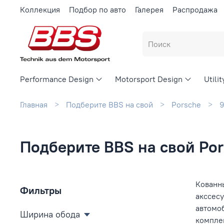
Коллекция
Подбор по авто
Галерея
Распродажа
Performance Design
Motorsport Design
Utili
Главная
Подберите BBS на свой
Porsche
9
Подберите BBS на свой Pors
Кованны
Фильтры
акссесу
автомо
Ширина обода
компле