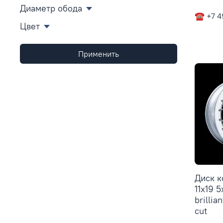
Диаметр обода
☎ +7 4
Цвет
Применить
Диск 
11x19 
brillia
cut