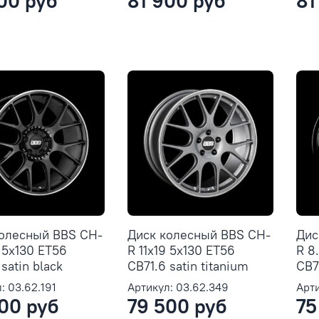
00 руб
81 900 руб
81
колесный BBS CH-
Диск колесный BBS CH-
Дис
9 5x130 ET56
R 11x19 5x130 ET56
R 8
satin black
CB71.6 satin titanium
CB71
: 03.62.191
Артикул: 03.62.349
Арти
00 руб
79 500 руб
75