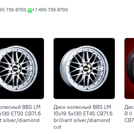
95 739 8700
+7 495 739 8700
колесный BBS LM
Диск колесный BBS LM
Дис
5x130 ET50 CB71.6
10x19 5x130 ET45 CB71.6
R II
nt silver/diamond
brilliant silver/diamond
CB7
cut