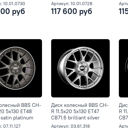
: 10.01.0730
Артикул: 10.01.0728
Арти
100 руб
117 600 руб
11
колесный BBS CH-
Диск колесный BBS CH-
Дис
x20 5x130 ET48
R 11.5x20 5x130 ET47
R 1
 satin platinum
CB71.6 brilliant silver
CB71
: 07.11.127
Артикул: 03.61.318
Арти