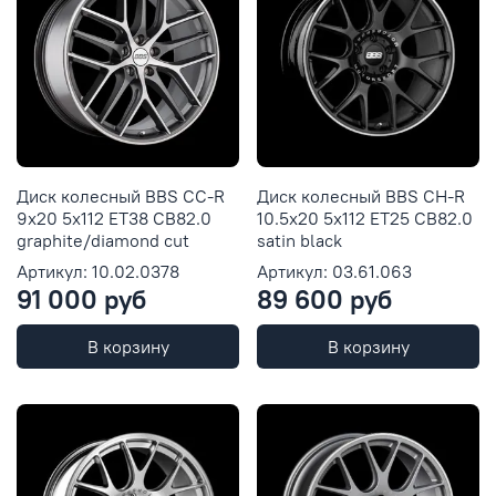
Диск колесный BBS CC-R
Диск колесный BBS CH-R
9x20 5x112 ET38 CB82.0
10.5x20 5x112 ET25 CB82.0
graphite/diamond cut
satin black
Артикул: 10.02.0378
Артикул: 03.61.063
91 000 руб
89 600 руб
В корзину
В корзину