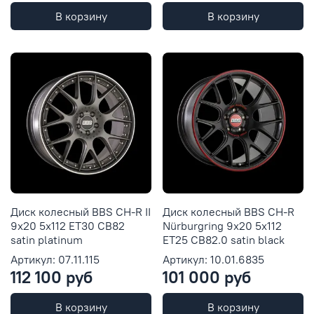
В корзину
В корзину
Диск колесный BBS CH-R II
Диск колесный BBS CH-R
9x20 5x112 ET30 CB82
Nürburgring 9x20 5x112
satin platinum
ET25 CB82.0 satin black
Артикул: 07.11.115
Артикул: 10.01.6835
112 100 руб
101 000 руб
В корзину
В корзину