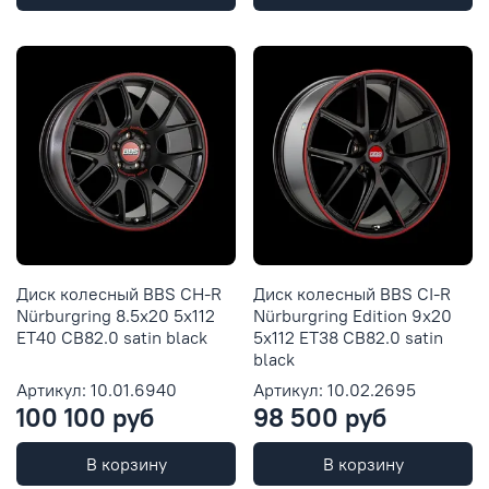
Диск колесный BBS CH-R
Диск колесный BBS CI-R
Nürburgring 8.5x20 5x112
Nürburgring Edition 9x20
ET40 CB82.0 satin black
5x112 ET38 CB82.0 satin
black
Артикул: 10.01.6940
Артикул: 10.02.2695
100 100 руб
98 500 руб
В корзину
В корзину