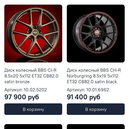
Диск колесный BBS CI-R
Диск колесный BBS CH-R
8.5x20 5x112 ET32 CB82.0
Nürburgring 8.5x19 5x112
satin bronze
ET32 CB82.0 satin black
Артикул: 10.02.5202
Артикул: 10.01.6962
97 900 руб
91 400 руб
В корзину
В корзину