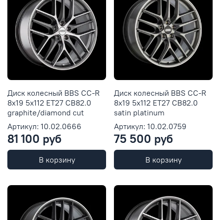
Диск колесный BBS CC-R
Диск колесный BBS CC-R
8x19 5x112 ET27 CB82.0
8x19 5x112 ET27 CB82.0
graphite/diamond cut
satin platinum
Артикул: 10.02.0666
Артикул: 10.02.0759
81 100 руб
75 500 руб
В корзину
В корзину