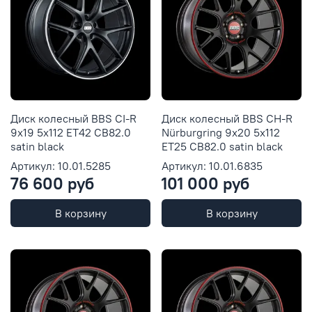
Диск колесный BBS CI-R
Диск колесный BBS CH-R
9x19 5x112 ET42 CB82.0
Nürburgring 9x20 5x112
satin black
ET25 CB82.0 satin black
Артикул: 10.01.5285
Артикул: 10.01.6835
76 600 руб
101 000 руб
В корзину
В корзину