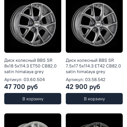
Диск колесный BBS SR
Диск колесный BBS SR
8x18 5x114.3 ET50 CB82.0
7.5x17 5x114.3 ET42 CB82.0
satin himalaya grey
satin himalaya grey
Артикул: 03.60.504
Артикул: 03.58.542
47 700 руб
42 900 руб
В корзину
В корзину