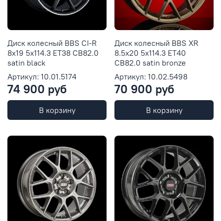
Диск колесный BBS CI-R
Диск колесный BBS XR
8x19 5x114.3 ET38 CB82.0
8.5x20 5x114.3 ET40
satin black
CB82.0 satin bronze
Артикул: 10.01.5174
Артикул: 10.02.5498
74 900 руб
70 900 руб
В корзину
В корзину