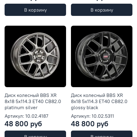
В корзину
В корзину
Диск колесный BBS XR
Диск колесный BBS XR
8x18 5x114.3 ET40 CB82.0
8x18 5x114.3 ET40 CB82.0
platinum silver
glossy black
Артикул: 10.02.4187
Артикул: 10.02.5311
48 800 руб
48 800 руб
В корзину
В корзину